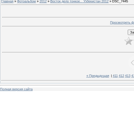
Главная
»
Фотоальбом
»
2012
»
Восток дело тонкое... Узбекистан 2012
» DSC_7445
Просмотреть ф
« Предыдущая
|
411
412
413
4
Полная версия сайта