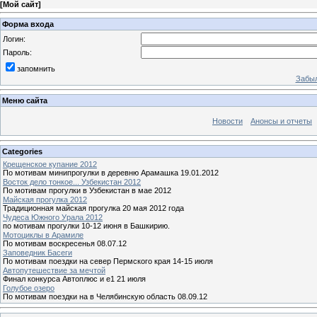
[
Мой сайт
]
Форма входа
Логин:
Пароль:
запомнить
Забыл
Меню сайта
Новости
Анонсы и отчеты
Categories
Крещенское купание 2012
По мотивам минипрогулки в деревню Арамашка 19.01.2012
Восток дело тонкое... Узбекистан 2012
По мотивам прогулки в Узбекистан в мае 2012
Майская прогулка 2012
Традиционная майская прогулка 20 мая 2012 года
Чудеса Южного Урала 2012
по мотивам прогулки 10-12 июня в Башкирию.
Мотоциклы в Арамиле
По мотивам воскресенья 08.07.12
Заповедник Басеги
По мотивам поездки на север Пермского края 14-15 июля
Автопутешествие за мечтой
Финал конкурса Автоплюс и е1 21 июля
Голубое озеро
По мотивам поездки на в Челябинскую область 08.09.12