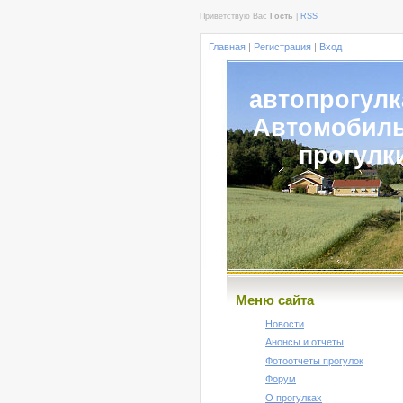
Приветствую Вас
Гость
|
RSS
Главная
|
Регистрация
|
Вход
автопрогулк
Автомобил
прогулк
Меню сайта
Новости
Анонсы и отчеты
Фотоотчеты прогулок
Форум
О прогулках