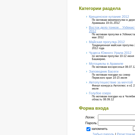
Категории раздела
Крещенское купание 2012
По мотивам минипрогулки в дер
Арамашка 19.01.2012
Восток дело тонкое... Узбекис
2012
По мотивам прогулки в Узбекиста
мае 2012
Майская прогулка 2012
Традиционная майская прогулка 
2012 года
Чудеса Южного Урала 2012
по мотивам прогулки 10-12 июня
Башкирию.
Мотоциклы в Арамиле
По мотивам воскресенья 08.07.1
Заповедник Басеги
По мотивам поездки на север
Пермского края 14-15 июля
Автопутешествие за мечтой
Финал конкурса Автоплюс и е1 2
июля
Голубое озеро
По мотивам поездки на в Челяб
область 08.09.12
Форма входа
Логин:
Пароль:
запомнить
Забыл пароль
|
Регистраци