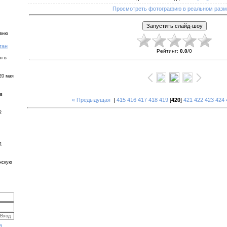
Просмотреть фотографию в реальном раз
евню
тан
Рейтинг
:
0.0
/
0
н в
20 мая
 в
« Предыдущая
|
415
416
417
418
419
[
420
]
421
422
423
424
2
1
инскую
я