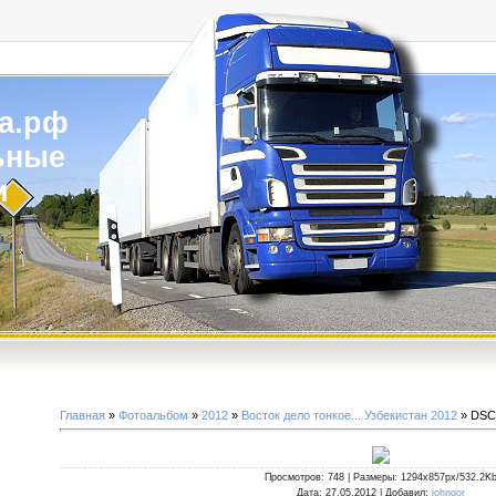
а.рф
ьные
и
Главная
»
Фотоальбом
»
2012
»
Восток дело тонкое... Узбекистан 2012
» DSC
Просмотров
: 748 |
Размеры
: 1294x857px/532.2K
Дата
: 27.05.2012 |
Добавил
:
johngor