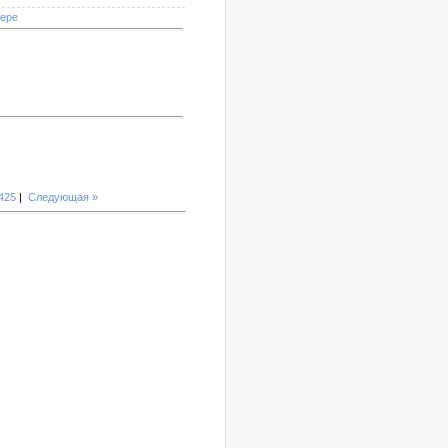
мере
425
|
Следующая »