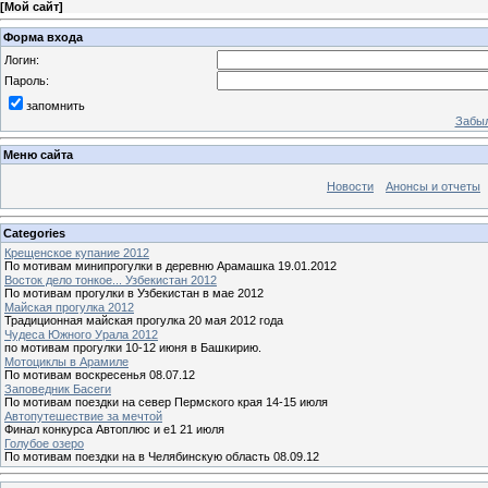
[
Мой сайт
]
Форма входа
Логин:
Пароль:
запомнить
Забыл
Меню сайта
Новости
Анонсы и отчеты
Categories
Крещенское купание 2012
По мотивам минипрогулки в деревню Арамашка 19.01.2012
Восток дело тонкое... Узбекистан 2012
По мотивам прогулки в Узбекистан в мае 2012
Майская прогулка 2012
Традиционная майская прогулка 20 мая 2012 года
Чудеса Южного Урала 2012
по мотивам прогулки 10-12 июня в Башкирию.
Мотоциклы в Арамиле
По мотивам воскресенья 08.07.12
Заповедник Басеги
По мотивам поездки на север Пермского края 14-15 июля
Автопутешествие за мечтой
Финал конкурса Автоплюс и е1 21 июля
Голубое озеро
По мотивам поездки на в Челябинскую область 08.09.12