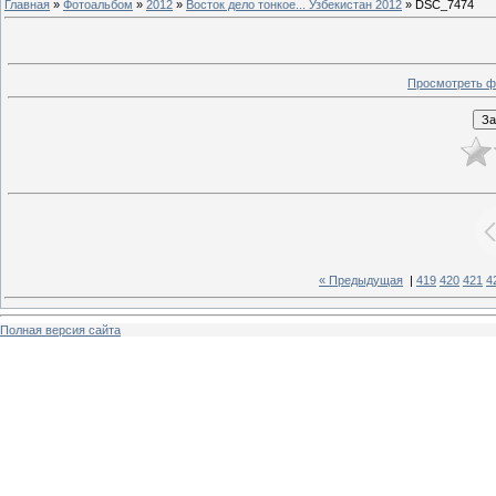
Главная
»
Фотоальбом
»
2012
»
Восток дело тонкое... Узбекистан 2012
» DSC_7474
Просмотреть ф
« Предыдущая
|
419
420
421
4
Полная версия сайта