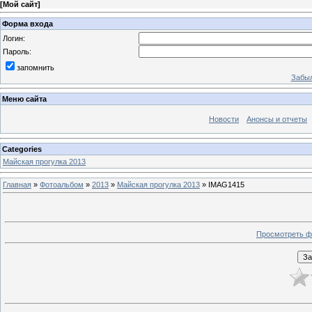
[
Мой сайт
]
Форма входа
Логин:
Пароль:
запомнить
Забыл
Меню сайта
Новости
Анонсы и отчеты
Categories
Майская прогулка 2013
Главная
»
Фотоальбом
»
2013
»
Майская прогулка 2013
» IMAG1415
Просмотреть ф