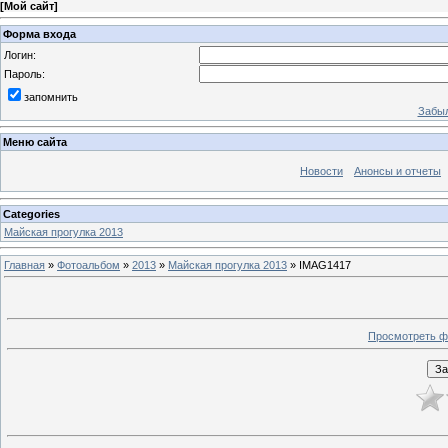
[
Мой сайт
]
Форма входа
Логин:
Пароль:
запомнить
Забыл
Меню сайта
Новости
Анонсы и отчеты
Categories
Майская прогулка 2013
Главная
»
Фотоальбом
»
2013
»
Майская прогулка 2013
» IMAG1417
Просмотреть ф