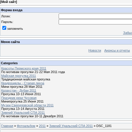
[
Мой сайт
]
Форма входа
Логин:
Пароль:
запомнить
Забыл
Меню сайта
Новости
Анонсы и отчеты
Categories
Красоты Пермского края 2011
По мотивам прогулки 21-22 Мая 2011 года
Майская прогулка 2011
Традиционная майская прогулка
Квадроциклы - Старая линза
Мини прогулка 28 Мая 2011
Казахстан - Дубаи 2011
Прогулка 10-13 Июня 2011
Праздник реки Чусовая
Минипрогулка 25 Июня 2011
Музеи Свердловской области 2011
Прогулка 13-14 Августа 2011
Зимний Уральский СПА 2011
По мотивам прогулки 10-11 Декабря 2011
Главная
»
Фотоальбом
»
2011
»
Зимний Уральский СПА 2011
» DSC_1181