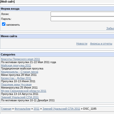
[
Мой сайт
]
Форма входа
Логин:
Пароль:
запомнить
Забыл
Меню сайта
Новости
Анонсы и отчеты
Categories
Красоты Пермского края 2011
По мотивам прогулки 21-22 Мая 2011 года
Майская прогулка 2011
Традиционная майская прогулка
Квадроциклы - Старая линза
Мини прогулка 28 Мая 2011
Казахстан - Дубаи 2011
Прогулка 10-13 Июня 2011
Праздник реки Чусовая
Минипрогулка 25 Июня 2011
Музеи Свердловской области 2011
Прогулка 13-14 Августа 2011
Зимний Уральский СПА 2011
По мотивам прогулки 10-11 Декабря 2011
Главная
»
Фотоальбом
»
2011
»
Зимний Уральский СПА 2011
» DSC_1185