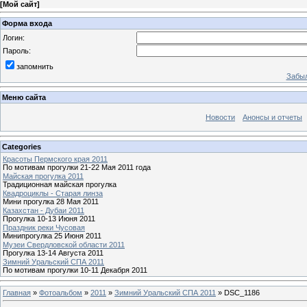
[
Мой сайт
]
Форма входа
Логин:
Пароль:
запомнить
Забыл
Меню сайта
Новости
Анонсы и отчеты
Categories
Красоты Пермского края 2011
По мотивам прогулки 21-22 Мая 2011 года
Майская прогулка 2011
Традиционная майская прогулка
Квадроциклы - Старая линза
Мини прогулка 28 Мая 2011
Казахстан - Дубаи 2011
Прогулка 10-13 Июня 2011
Праздник реки Чусовая
Минипрогулка 25 Июня 2011
Музеи Свердловской области 2011
Прогулка 13-14 Августа 2011
Зимний Уральский СПА 2011
По мотивам прогулки 10-11 Декабря 2011
Главная
»
Фотоальбом
»
2011
»
Зимний Уральский СПА 2011
» DSC_1186