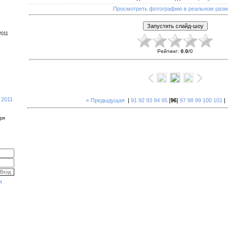
Просмотреть фотографию в реальном раз
2011
Рейтинг
:
0.0
/
0
 2011
« Предыдущая
|
91
92
93
94
95
[
96
]
97
98
99
100
101
бря
я