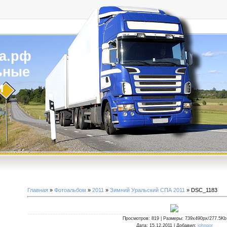
а.рф
ьные
и
Главная
»
Фотоальбом
»
2011
»
Зимний Уральский СПА 2011
» DSC_1183
Просмотров
: 819 |
Размеры
: 739x490px/277.5Kb
Дата
: 15.12.2011 |
Добавил
:
johngor