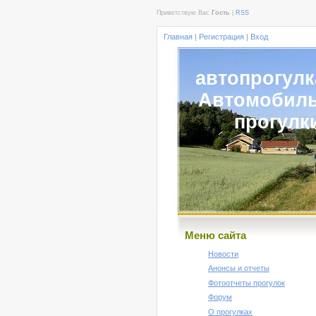
Приветствую Вас
Гость
|
RSS
Главная
|
Регистрация
|
Вход
автопрогулк
Автомобил
прогулк
Меню сайта
Новости
Анонсы и отчеты
Фотоотчеты прогулок
Форум
О прогулках