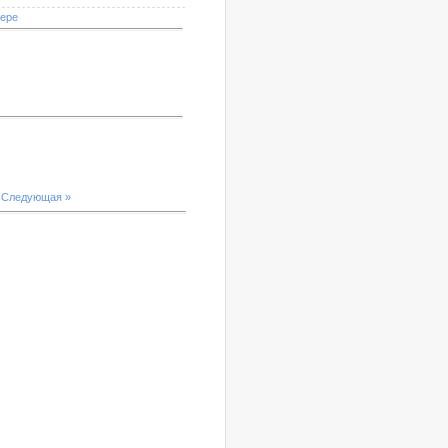
мере
|
Следующая »