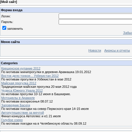
[
Мой сайт
]
Форма входа
Логин:
Пароль:
запомнить
Забыл
Меню сайта
Новости
Анонсы и отчеты
Categories
Крещенское купание 2012
По мотивам минипрогулки в деревню Арамашка 19.01.2012
Восток дело тонкое... Узбекистан 2012
По мотивам прогулки в Узбекистан в мае 2012
Майская прогулка 2012
Традиционная майская прогулка 20 мая 2012 года
Чудеса Южного Урала 2012
по мотивам прогулки 10-12 июня в Башкирию.
Мотоциклы в Арамиле
По мотивам воскресенья 08.07.12
Заповедник Басеги
По мотивам поездки на север Пермского края 14-15 июля
Автопутешествие за мечтой
Финал конкурса Автоплюс и е1 21 июля
Голубое озеро
По мотивам поездки на в Челябинскую область 08.09.12