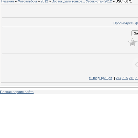
Главная
»
Фотоальбом
»
2012
»
Восток дело тонкое... Узбекистан 2012
» DSC_6071
Просмотреть ф
« Предыдущая
|
214
215
216
2
Полная версия сайта