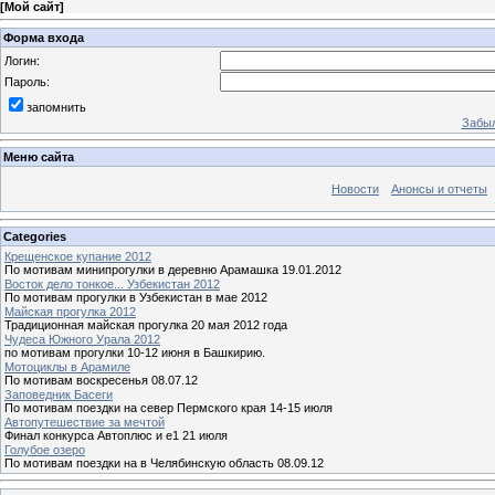
[
Мой сайт
]
Форма входа
Логин:
Пароль:
запомнить
Забыл
Меню сайта
Новости
Анонсы и отчеты
Categories
Крещенское купание 2012
По мотивам минипрогулки в деревню Арамашка 19.01.2012
Восток дело тонкое... Узбекистан 2012
По мотивам прогулки в Узбекистан в мае 2012
Майская прогулка 2012
Традиционная майская прогулка 20 мая 2012 года
Чудеса Южного Урала 2012
по мотивам прогулки 10-12 июня в Башкирию.
Мотоциклы в Арамиле
По мотивам воскресенья 08.07.12
Заповедник Басеги
По мотивам поездки на север Пермского края 14-15 июля
Автопутешествие за мечтой
Финал конкурса Автоплюс и е1 21 июля
Голубое озеро
По мотивам поездки на в Челябинскую область 08.09.12