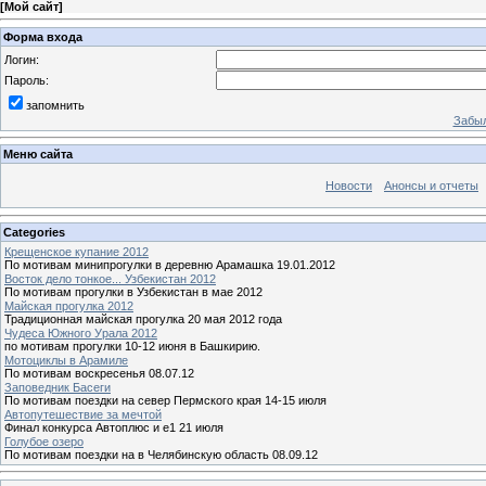
[
Мой сайт
]
Форма входа
Логин:
Пароль:
запомнить
Забыл
Меню сайта
Новости
Анонсы и отчеты
Categories
Крещенское купание 2012
По мотивам минипрогулки в деревню Арамашка 19.01.2012
Восток дело тонкое... Узбекистан 2012
По мотивам прогулки в Узбекистан в мае 2012
Майская прогулка 2012
Традиционная майская прогулка 20 мая 2012 года
Чудеса Южного Урала 2012
по мотивам прогулки 10-12 июня в Башкирию.
Мотоциклы в Арамиле
По мотивам воскресенья 08.07.12
Заповедник Басеги
По мотивам поездки на север Пермского края 14-15 июля
Автопутешествие за мечтой
Финал конкурса Автоплюс и е1 21 июля
Голубое озеро
По мотивам поездки на в Челябинскую область 08.09.12