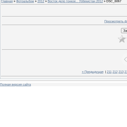
Главная
»
Фотоальбом
»
2012
»
Восток дело тонкое... Узбекистан 2012
» DSC_6067
Просмотреть ф
« Предыдущая
|
211
212
213
2
Полная версия сайта