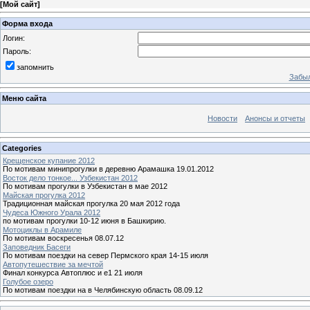
[
Мой сайт
]
Форма входа
Логин:
Пароль:
запомнить
Забыл
Меню сайта
Новости
Анонсы и отчеты
Categories
Крещенское купание 2012
По мотивам минипрогулки в деревню Арамашка 19.01.2012
Восток дело тонкое... Узбекистан 2012
По мотивам прогулки в Узбекистан в мае 2012
Майская прогулка 2012
Традиционная майская прогулка 20 мая 2012 года
Чудеса Южного Урала 2012
по мотивам прогулки 10-12 июня в Башкирию.
Мотоциклы в Арамиле
По мотивам воскресенья 08.07.12
Заповедник Басеги
По мотивам поездки на север Пермского края 14-15 июля
Автопутешествие за мечтой
Финал конкурса Автоплюс и е1 21 июля
Голубое озеро
По мотивам поездки на в Челябинскую область 08.09.12