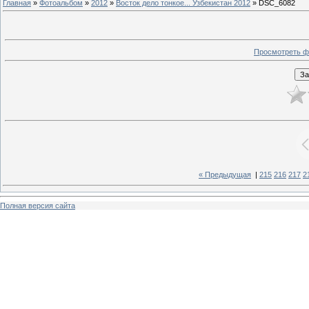
Главная
»
Фотоальбом
»
2012
»
Восток дело тонкое... Узбекистан 2012
» DSC_6082
Просмотреть ф
« Предыдущая
|
215
216
217
2
Полная версия сайта