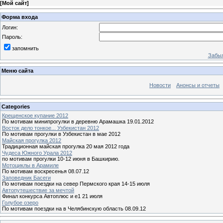
[
Мой сайт
]
Форма входа
Логин:
Пароль:
запомнить
Забыл
Меню сайта
Новости
Анонсы и отчеты
Categories
Крещенское купание 2012
По мотивам минипрогулки в деревню Арамашка 19.01.2012
Восток дело тонкое... Узбекистан 2012
По мотивам прогулки в Узбекистан в мае 2012
Майская прогулка 2012
Традиционная майская прогулка 20 мая 2012 года
Чудеса Южного Урала 2012
по мотивам прогулки 10-12 июня в Башкирию.
Мотоциклы в Арамиле
По мотивам воскресенья 08.07.12
Заповедник Басеги
По мотивам поездки на север Пермского края 14-15 июля
Автопутешествие за мечтой
Финал конкурса Автоплюс и е1 21 июля
Голубое озеро
По мотивам поездки на в Челябинскую область 08.09.12