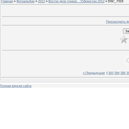
Главная
»
Фотоальбом
»
2012
»
Восток дело тонкое... Узбекистан 2012
» DSC_7319
Просмотреть ф
« Предыдущая
|
393
394
395
3
Полная версия сайта