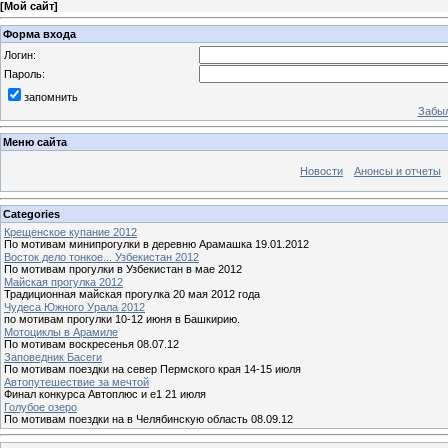
[
Мой сайт
]
Форма входа
Логин:
Пароль:
запомнить
Забыл
Меню сайта
Новости
Анонсы и отчеты
Categories
Крещенское купание 2012
По мотивам минипрогулки в деревню Арамашка 19.01.2012
Восток дело тонкое... Узбекистан 2012
По мотивам прогулки в Узбекистан в мае 2012
Майская прогулка 2012
Традиционная майская прогулка 20 мая 2012 года
Чудеса Южного Урала 2012
по мотивам прогулки 10-12 июня в Башкирию.
Мотоциклы в Арамиле
По мотивам воскресенья 08.07.12
Заповедник Басеги
По мотивам поездки на север Пермского края 14-15 июля
Автопутешествие за мечтой
Финал конкурса Автоплюс и е1 21 июля
Голубое озеро
По мотивам поездки на в Челябинскую область 08.09.12