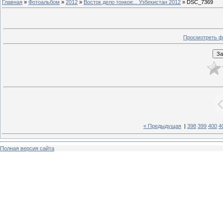
Главная
»
Фотоальбом
»
2012
»
Восток дело тонкое... Узбекистан 2012
» DSC_7369
Просмотреть ф
« Предыдущая
|
398
399
400
4
Полная версия сайта