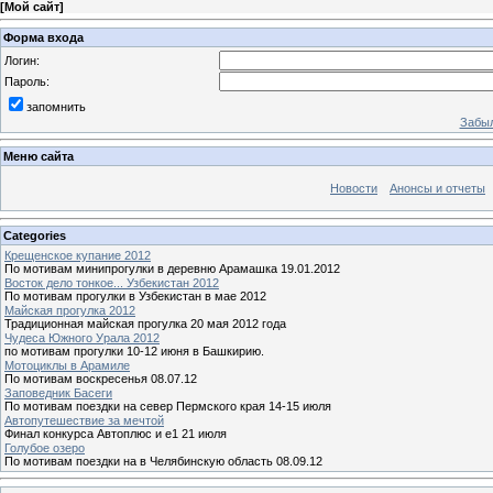
[
Мой сайт
]
Форма входа
Логин:
Пароль:
запомнить
Забыл
Меню сайта
Новости
Анонсы и отчеты
Categories
Крещенское купание 2012
По мотивам минипрогулки в деревню Арамашка 19.01.2012
Восток дело тонкое... Узбекистан 2012
По мотивам прогулки в Узбекистан в мае 2012
Майская прогулка 2012
Традиционная майская прогулка 20 мая 2012 года
Чудеса Южного Урала 2012
по мотивам прогулки 10-12 июня в Башкирию.
Мотоциклы в Арамиле
По мотивам воскресенья 08.07.12
Заповедник Басеги
По мотивам поездки на север Пермского края 14-15 июля
Автопутешествие за мечтой
Финал конкурса Автоплюс и е1 21 июля
Голубое озеро
По мотивам поездки на в Челябинскую область 08.09.12