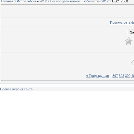
Главная
»
Фотоальбом
»
2012
»
Восток дело тонкое... Узбекистан 2012
» DSC_7368
Просмотреть ф
« Предыдущая
|
397
398
399
4
Полная версия сайта