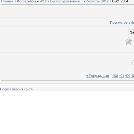
Главная
»
Фотоальбом
»
2012
»
Восток дело тонкое... Узбекистан 2012
» DSC_7384
Просмотреть ф
« Предыдущая
|
400
401
402
4
Полная версия сайта