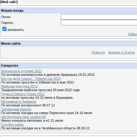
[
Мой сайт
]
Форма входа
Логин:
Пароль:
запомнить
Забыл
Меню сайта
Новости
Анонсы и отчеты
Categories
Крещенское купание 2012
По мотивам минипрогулки в деревню Арамашка 19.01.2012
Восток дело тонкое... Узбекистан 2012
По мотивам прогулки в Узбекистан в мае 2012
Майская прогулка 2012
Традиционная майская прогулка 20 мая 2012 года
Чудеса Южного Урала 2012
по мотивам прогулки 10-12 июня в Башкирию.
Мотоциклы в Арамиле
По мотивам воскресенья 08.07.12
Заповедник Басеги
По мотивам поездки на север Пермского края 14-15 июля
Автопутешествие за мечтой
Финал конкурса Автоплюс и е1 21 июля
Голубое озеро
По мотивам поездки на в Челябинскую область 08.09.12